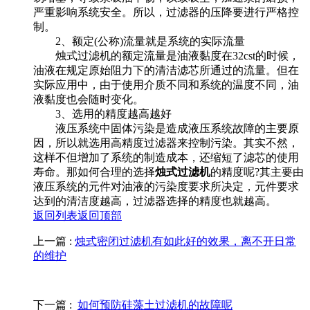
严重影响系统安全。所以，过滤器的压降要进行严格控
制。
2、额定(公称)流量就是系统的实际流量
烛式过滤机的额定流量是油液黏度在32cst的时候，
油液在规定原始阻力下的清洁滤芯所通过的流量。但在
实际应用中，由于使用介质不同和系统的温度不同，油
液黏度也会随时变化。
3、选用的精度越高越好
液压系统中固体污染是造成液压系统故障的主要原
因，所以就选用高精度过滤器来控制污染。其实不然，
这样不但增加了系统的制造成本，还缩短了滤芯的使用
寿命。那如何合理的选择
烛式过滤机
的精度呢?其主要由
液压系统的元件对油液的污染度要求所决定，元件要求
达到的清洁度越高，过滤器选择的精度也就越高。
返回列表
返回顶部
上一篇 :
烛式密闭过滤机有如此好的效果，离不开日常
的维护
下一篇 :
如何预防硅藻土过滤机的故障呢