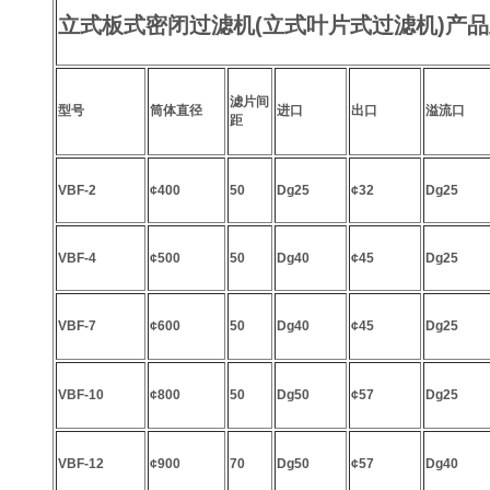
立式板式密闭过滤机(立式叶片式过滤机)产
滤片间
型号
筒体直径
进口
出口
溢流口
距
VBF-2
¢400
50
Dg25
¢32
Dg25
VBF-4
¢500
50
Dg40
¢45
Dg25
VBF-7
¢600
50
Dg40
¢45
Dg25
VBF-10
¢800
50
Dg50
¢57
Dg25
VBF-12
¢900
70
Dg50
¢57
Dg40