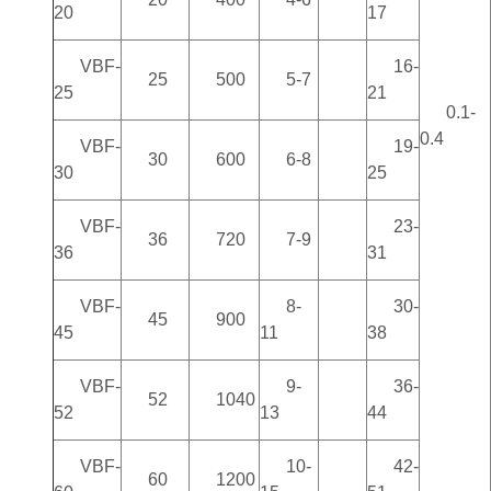
20
17
VBF-
16-
25
500
5-7
25
21
0.1-
0.4
VBF-
19-
30
600
6-8
30
25
VBF-
23-
36
720
7-9
36
31
VBF-
8-
30-
45
900
45
11
38
VBF-
9-
36-
52
1040
52
13
44
VBF-
10-
42-
60
1200