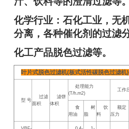
汁、饮料等的澄清过滤等
化学行业：石化工业
分离，各种催化剂的过滤分离
化工产品脱色过滤等。
叶片式脱色过滤机(板式活性碳脱色过滤机
处理能力
工作压
(T/h.m2)
过滤
滤饼
型 号
面积
体积
食
树
饮
额定
用油
脂
料
压力
VBF-
0.4-
1-