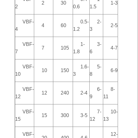
2
30
1-3
2
0.6
1.5
VBF-
0.5-
2-
4
60
2-5
4
1.2
3
VBF-
1-
3-
7
105
4-7
7
1.8
6
VBF-
1.6-
5-
10
150
6-9
10
3
8
VBF-
6-
8-
12
240
2-4
12
9
11
VBF-
7-
10-
15
300
3-5
15
12
13
VBF-
12-
20
400
4-6